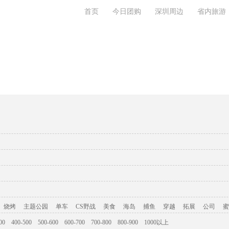
首页
今日团购
深圳周边
省内旅游
旅游攻略
联系我们
烧烤
主题公园
单车
CS野战
美食
海岛
捕鱼
穿越
拓展
公司
蜜
00
400-500
500-600
600-700
700-800
800-900
1000以上