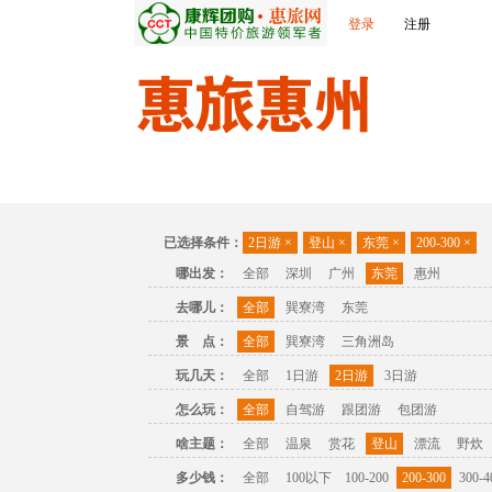
登录
注册
首页
出发城市
景点介绍
旅游问答
已选择条件：
2日游
×
登山
×
东莞
×
200-300
×
哪出发：
全部
深圳
广州
东莞
惠州
去哪儿：
全部
巽寮湾
东莞
景 点：
全部
巽寮湾
三角洲岛
玩几天：
全部
1日游
2日游
3日游
怎么玩：
全部
自驾游
跟团游
包团游
啥主题：
全部
温泉
赏花
登山
漂流
野炊
多少钱：
全部
100以下
100-200
200-300
300-4