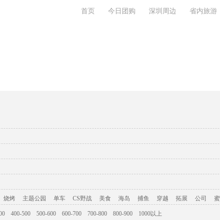
首页
今日团购
深圳周边
省内旅游
旅游攻略
联系我们
烧烤
主题公园
单车
CS野战
美食
海岛
捕鱼
穿越
拓展
公司
蜜
00
400-500
500-600
600-700
700-800
800-900
1000以上