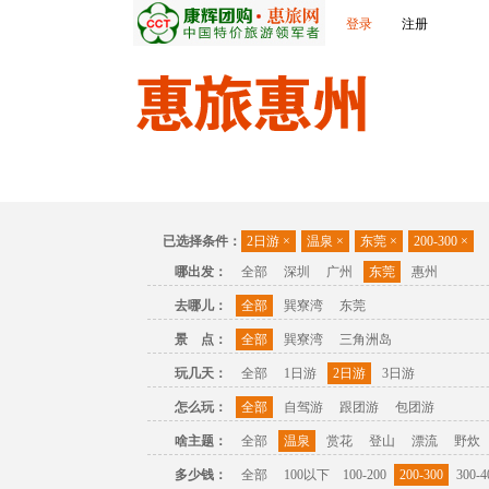
登录
注册
首页
出发城市
景点介绍
旅游问答
已选择条件：
2日游
×
温泉
×
东莞
×
200-300
×
哪出发：
全部
深圳
广州
东莞
惠州
去哪儿：
全部
巽寮湾
东莞
景 点：
全部
巽寮湾
三角洲岛
玩几天：
全部
1日游
2日游
3日游
怎么玩：
全部
自驾游
跟团游
包团游
啥主题：
全部
温泉
赏花
登山
漂流
野炊
多少钱：
全部
100以下
100-200
200-300
300-4