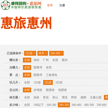
登录
注册
首页
出发城市
景点介绍
旅游问答
旅游攻略
联
已选择条件：
2日游
×
单车
×
200-300
×
哪出发：
全部
深圳
广州
东莞
惠州
去哪儿：
全部
巽寮湾
东莞
景 点：
全部
巽寮湾
三角洲岛
玩几天：
全部
1日游
2日游
3日游
怎么玩：
全部
自驾游
跟团游
包团游
啥主题：
全部
温泉
赏花
登山
漂流
野炊
烧烤
主题公园
单
多少钱：
全部
100以下
100-200
200-300
300-400
400-500
500-600