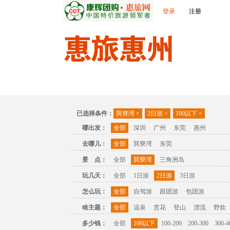
登录
注册
首页
出发城市
景点介绍
旅游问答
已选择条件：
巽寮湾
×
2日游
×
100以下
×
哪出发：
全部
深圳
广州
东莞
惠州
去哪儿：
全部
巽寮湾
东莞
景 点：
全部
巽寮湾
三角洲岛
玩几天：
全部
1日游
2日游
3日游
怎么玩：
全部
自驾游
跟团游
包团游
啥主题：
全部
温泉
赏花
登山
漂流
野炊
多少钱：
全部
100以下
100-200
200-300
300-4