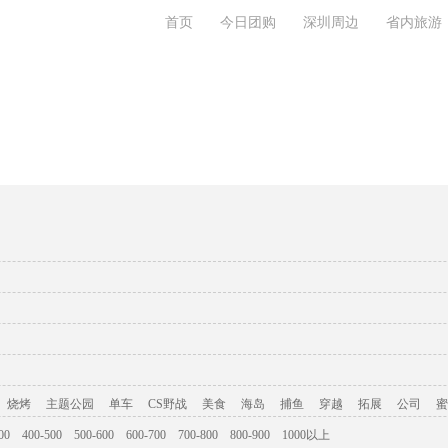
首页
今日团购
深圳周边
省内旅游
旅游攻略
联系我们
烧烤
主题公园
单车
CS野战
美食
海岛
捕鱼
穿越
拓展
公司
蜜
00
400-500
500-600
600-700
700-800
800-900
1000以上