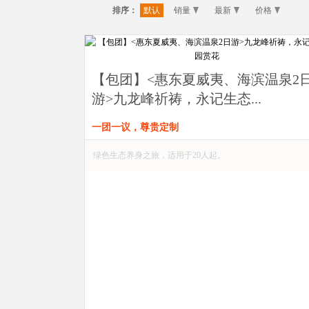
排序：
默认
销量
最新
价格
【包团】<惠东夏威夷、海滨温泉2
游>九龙峰祈祷，永记生态...
一团一议，尊贵定制
绿色生态养身之旅，适用于20人起。