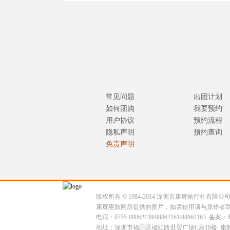
常见问题
出团计划
如何团购
我要预约
用户协议
预约流程
隐私声明
预约查询
免责声明
版权所有 © 1984-2014 深圳市康辉旅行社有限
康辉惠旅网所提供的图片，如需使用请与原作者
电话：0755-88862139/88862161/88862163 备案：
地址：深圳市福田区福虹路世贸广场C座18楼 康