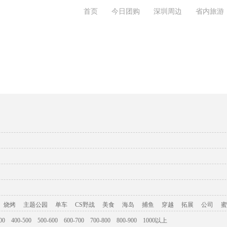
首页
今日团购
深圳周边
省内旅游
旅游攻略
联系我们
烧烤
主题公园
单车
CS野战
美食
海岛
捕鱼
穿越
拓展
公司
蜜
00
400-500
500-600
600-700
700-800
800-900
1000以上