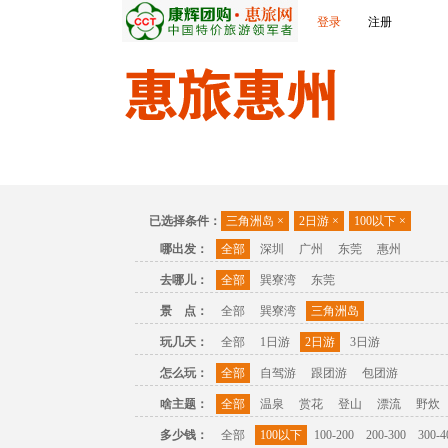
登录
注册
首页
出发城市
景点介绍
旅游问答
已选择条件：
三角洲岛
×
2日游
×
100以下
×
哪出发：
全部
深圳
广州
东莞
惠州
去哪儿：
全部
巽寮湾
东莞
景 点：
全部
巽寮湾
三角洲岛
玩几天：
全部
1日游
2日游
3日游
怎么玩：
全部
自驾游
跟团游
包团游
啥主题：
全部
温泉
赏花
登山
漂流
野炊
多少钱：
全部
100以下
100-200
200-300
300-4