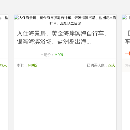
、
入住海景房、黄金海岸滨海自行车、
银滩海滨浴场、盐洲岛出海...
车
一
市场价：
￥999
149人
折扣：
6.00折
已购买人数：
29人
海