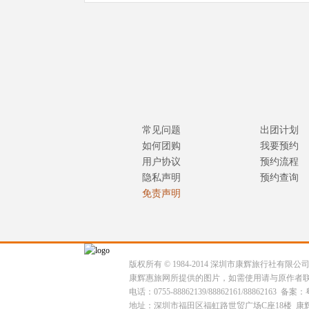
常见问题
出团计划
如何团购
我要预约
用户协议
预约流程
隐私声明
预约查询
免责声明
版权所有 © 1984-2014 深圳市康辉旅行社有限
康辉惠旅网所提供的图片，如需使用请与原作者
电话：0755-88862139/88862161/88862163 备案：
地址：深圳市福田区福虹路世贸广场C座18楼 康