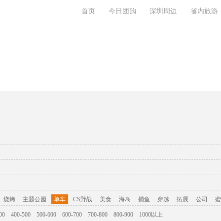
首页
今日团购
深圳周边
省内旅游
旅游攻略
联系我们
烧烤
主题公园
单车
CS野战
美食
海岛
捕鱼
穿越
拓展
公司
蜜
00
400-500
500-600
600-700
700-800
800-900
1000以上