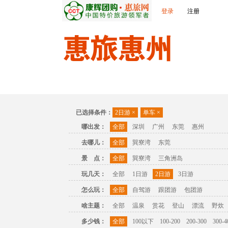
登录
注册
首页
出发城市
景点介绍
旅游问答
已选择条件：
2日游
×
单车
×
哪出发：
全部
深圳
广州
东莞
惠州
去哪儿：
全部
巽寮湾
东莞
景 点：
全部
巽寮湾
三角洲岛
玩几天：
全部
1日游
2日游
3日游
怎么玩：
全部
自驾游
跟团游
包团游
啥主题：
全部
温泉
赏花
登山
漂流
野炊
多少钱：
全部
100以下
100-200
200-300
300-4