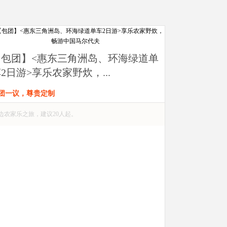
【包团】<惠东三角洲岛、环海绿道单
2日游>享乐农家野炊，...
团一议，尊贵定制
边农家乐之旅，建议20人起。