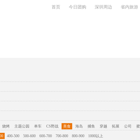
首页
今日团购
深圳周边
省内旅游
旅游攻略
联系我们
烧烤
主题公园
单车
CS野战
美食
海岛
捕鱼
穿越
拓展
公司
蜜
00
400-500
500-600
600-700
700-800
800-900
1000以上