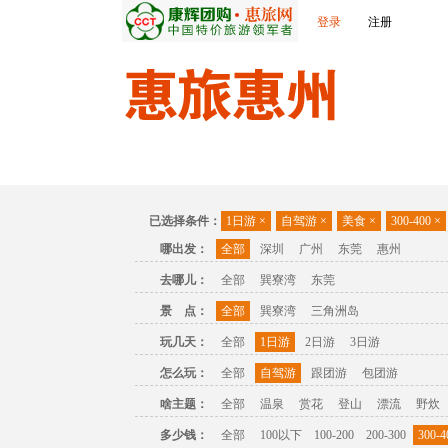
登录
注册
首页
出发城市
景点介绍
旅游问答
已选择条件：
1日游
×
自驾游
×
美食
×
300-400
×
哪出发：
全部
深圳
广州
东莞
惠州
去哪儿：
全部
巽寮湾
东莞
景 点：
全部
巽寮湾
三角洲岛
玩几天：
全部
1日游
2日游
3日游
怎么玩：
全部
自驾游
跟团游
包团游
啥主题：
全部
温泉
赏花
登山
漂流
野炊
多少钱：
全部
100以下
100-200
200-300
300-4