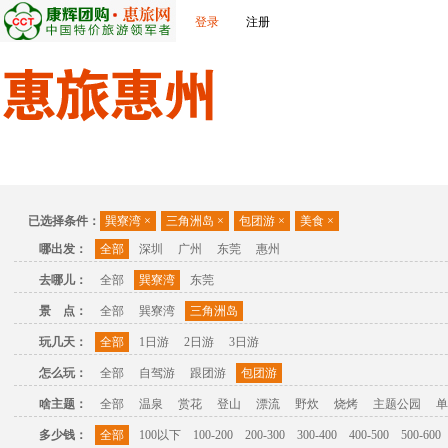
登录
注册
首页
出发城市
景点介绍
旅游问答
旅游攻略
联
已选择条件：
巽寮湾
×
三角洲岛
×
包团游
×
美食
×
哪出发：
全部
深圳
广州
东莞
惠州
去哪儿：
全部
巽寮湾
东莞
景 点：
全部
巽寮湾
三角洲岛
玩几天：
全部
1日游
2日游
3日游
怎么玩：
全部
自驾游
跟团游
包团游
啥主题：
全部
温泉
赏花
登山
漂流
野炊
烧烤
主题公园
单
多少钱：
全部
100以下
100-200
200-300
300-400
400-500
500-600