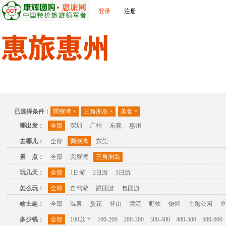
登录
注册
首页
出发城市
景点介绍
旅游问答
旅游攻略
联
已选择条件：
巽寮湾
×
三角洲岛
×
美食
×
哪出发：
全部
深圳
广州
东莞
惠州
去哪儿：
全部
巽寮湾
东莞
景 点：
全部
巽寮湾
三角洲岛
玩几天：
全部
1日游
2日游
3日游
怎么玩：
全部
自驾游
跟团游
包团游
啥主题：
全部
温泉
赏花
登山
漂流
野炊
烧烤
主题公园
单
多少钱：
全部
100以下
100-200
200-300
300-400
400-500
500-600