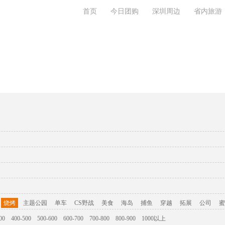
首页
今日团购
深圳周边
省内旅游
旅游攻略
联系我们
烧烤
主题公园
单车
CS野战
美食
海岛
捕鱼
穿越
拓展
公司
蜜
00
400-500
500-600
600-700
700-800
800-900
1000以上