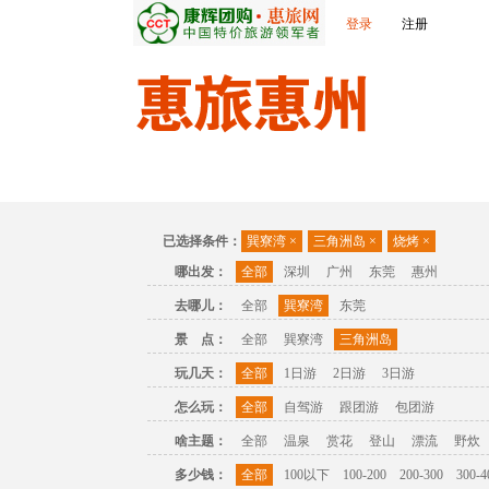
登录
注册
首页
出发城市
景点介绍
旅游问答
已选择条件：
巽寮湾
×
三角洲岛
×
烧烤
×
哪出发：
全部
深圳
广州
东莞
惠州
去哪儿：
全部
巽寮湾
东莞
景 点：
全部
巽寮湾
三角洲岛
玩几天：
全部
1日游
2日游
3日游
怎么玩：
全部
自驾游
跟团游
包团游
啥主题：
全部
温泉
赏花
登山
漂流
野炊
多少钱：
全部
100以下
100-200
200-300
300-4