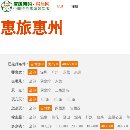
登录
注册
首页
出发城市
景点介绍
旅游问答
旅游攻略
联
已选择条件：
自驾游
×
海岛
×
400-500
×
哪出发：
全部
深圳
广州
东莞
惠州
去哪儿：
全部
巽寮湾
东莞
景 点：
全部
巽寮湾
三角洲岛
玩几天：
全部
1日游
2日游
3日游
怎么玩：
全部
自驾游
跟团游
包团游
啥主题：
全部
温泉
赏花
登山
漂流
野炊
烧烤
主题公园
单
多少钱：
全部
100以下
100-200
200-300
300-400
400-500
500-600