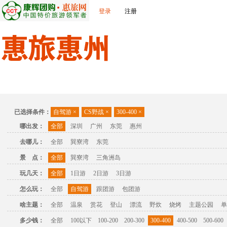
登录
注册
首页
出发城市
景点介绍
旅游问答
旅游攻略
联
已选择条件：
自驾游
×
CS野战
×
300-400
×
哪出发：
全部
深圳
广州
东莞
惠州
去哪儿：
全部
巽寮湾
东莞
景 点：
全部
巽寮湾
三角洲岛
玩几天：
全部
1日游
2日游
3日游
怎么玩：
全部
自驾游
跟团游
包团游
啥主题：
全部
温泉
赏花
登山
漂流
野炊
烧烤
主题公园
单
多少钱：
全部
100以下
100-200
200-300
300-400
400-500
500-600