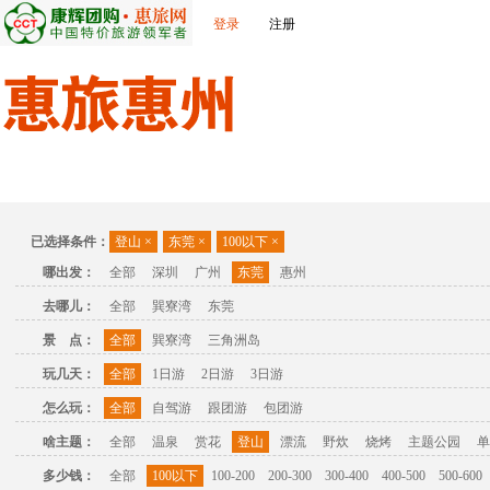
登录
注册
首页
出发城市
景点介绍
旅游问答
旅游攻略
联
已选择条件：
登山
×
东莞
×
100以下
×
哪出发：
全部
深圳
广州
东莞
惠州
去哪儿：
全部
巽寮湾
东莞
景 点：
全部
巽寮湾
三角洲岛
玩几天：
全部
1日游
2日游
3日游
怎么玩：
全部
自驾游
跟团游
包团游
啥主题：
全部
温泉
赏花
登山
漂流
野炊
烧烤
主题公园
单
多少钱：
全部
100以下
100-200
200-300
300-400
400-500
500-600