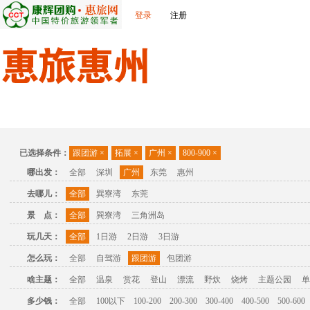
登录
注册
首页
出发城市
景点介绍
旅游问答
旅游攻略
联
已选择条件：
跟团游
×
拓展
×
广州
×
800-900
×
哪出发：
全部
深圳
广州
东莞
惠州
去哪儿：
全部
巽寮湾
东莞
景 点：
全部
巽寮湾
三角洲岛
玩几天：
全部
1日游
2日游
3日游
怎么玩：
全部
自驾游
跟团游
包团游
啥主题：
全部
温泉
赏花
登山
漂流
野炊
烧烤
主题公园
单
多少钱：
全部
100以下
100-200
200-300
300-400
400-500
500-600