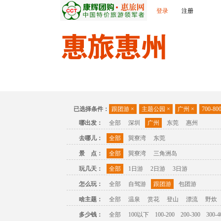
登录
注册
首页
出发城市
景点介绍
旅游问答
已选择条件：
跟团游
×
主题公园
×
广州
×
700-80
哪出发：
全部
深圳
广州
东莞
惠州
去哪儿：
全部
巽寮湾
东莞
景 点：
全部
巽寮湾
三角洲岛
玩几天：
全部
1日游
2日游
3日游
怎么玩：
全部
自驾游
跟团游
包团游
啥主题：
全部
温泉
赏花
登山
漂流
野炊
多少钱：
全部
100以下
100-200
200-300
300-4