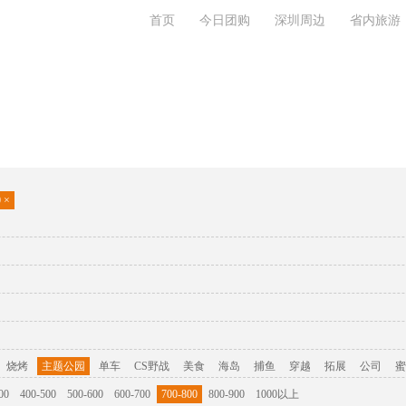
首页
今日团购
深圳周边
省内旅游
旅游攻略
联系我们
0
×
烧烤
主题公园
单车
CS野战
美食
海岛
捕鱼
穿越
拓展
公司
蜜
00
400-500
500-600
600-700
700-800
800-900
1000以上