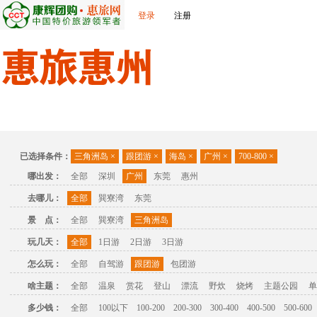
登录
注册
首页
出发城市
景点介绍
旅游问答
旅游攻略
联
已选择条件：
三角洲岛
×
跟团游
×
海岛
×
广州
×
700-800
×
哪出发：
全部
深圳
广州
东莞
惠州
去哪儿：
全部
巽寮湾
东莞
景 点：
全部
巽寮湾
三角洲岛
玩几天：
全部
1日游
2日游
3日游
怎么玩：
全部
自驾游
跟团游
包团游
啥主题：
全部
温泉
赏花
登山
漂流
野炊
烧烤
主题公园
单
多少钱：
全部
100以下
100-200
200-300
300-400
400-500
500-600