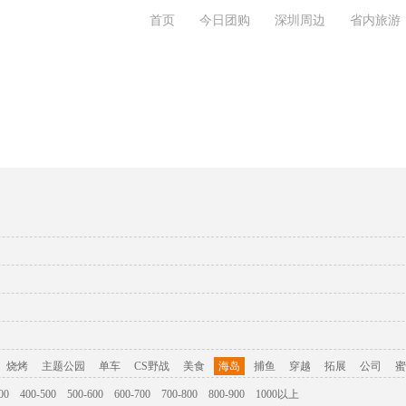
首页
今日团购
深圳周边
省内旅游
旅游攻略
联系我们
烧烤
主题公园
单车
CS野战
美食
海岛
捕鱼
穿越
拓展
公司
蜜
00
400-500
500-600
600-700
700-800
800-900
1000以上