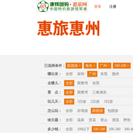
登录
注册
首页
出发城市
景点介绍
旅游问答
已选择条件：
跟团游
×
海岛
×
广州
×
100-200
×
哪出发：
全部
深圳
广州
东莞
惠州
去哪儿：
全部
巽寮湾
东莞
景 点：
全部
巽寮湾
三角洲岛
玩几天：
全部
1日游
2日游
3日游
怎么玩：
全部
自驾游
跟团游
包团游
啥主题：
全部
温泉
赏花
登山
漂流
野炊
多少钱：
全部
100以下
100-200
200-300
300-4