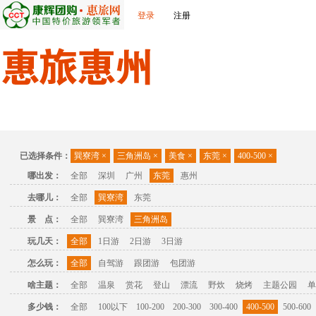
登录
注册
首页
出发城市
景点介绍
旅游问答
旅游攻略
联
已选择条件：
巽寮湾
×
三角洲岛
×
美食
×
东莞
×
400-500
×
哪出发：
全部
深圳
广州
东莞
惠州
去哪儿：
全部
巽寮湾
东莞
景 点：
全部
巽寮湾
三角洲岛
玩几天：
全部
1日游
2日游
3日游
怎么玩：
全部
自驾游
跟团游
包团游
啥主题：
全部
温泉
赏花
登山
漂流
野炊
烧烤
主题公园
单
多少钱：
全部
100以下
100-200
200-300
300-400
400-500
500-600