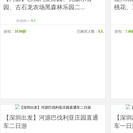
园、古石龙农场黑森林乐园二...
桃花、
市场价：
￥1
折扣：
10.00折
已购买人数：
0人
折扣：
7.4
关注微信
关注微信
立减2元
立减2元
【深圳出发】河源巴伐利亚庄园直通
【深圳
车二日游
车一日