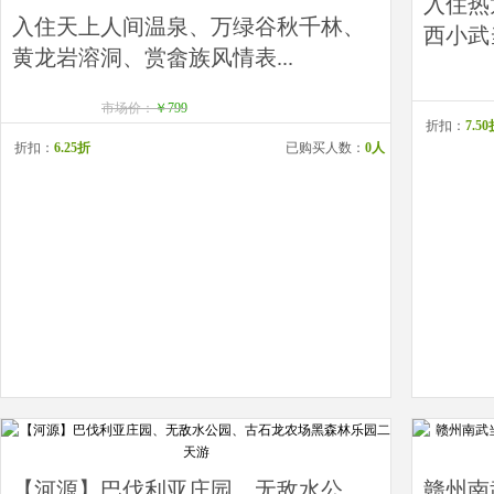
入住热
入住天上人间温泉、万绿谷秋千林、
西小武
黄龙岩溶洞、赏畲族风情表...
市场价：
￥799
折扣：
7.5
折扣：
6.25折
已购买人数：
0人
【河源】巴伐利亚庄园、无敌水公
赣州南