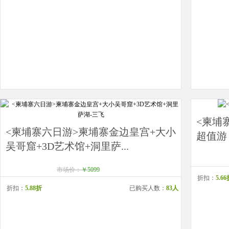
<柬埔
<柬埔寨六日游>柬埔寨金边皇宫+大小
超值游
吴哥窟+3D艺术馆+洞里萨...
市场价：
￥5099
折扣：
5.6
折扣：
5.88折
已购买人数：
83人