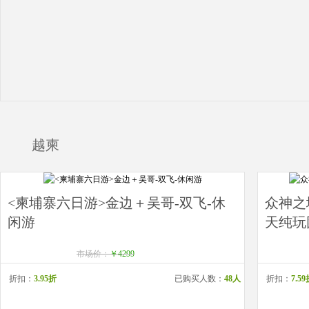
越柬
<柬埔寨六日游>金边＋吴哥-双飞-休
众神之
闲游
天纯玩
市场价：
￥4299
折扣：
3.95折
已购买人数：
48人
折扣：
7.5