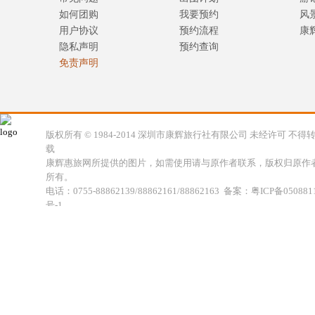
如何团购
我要预约
风
用户协议
预约流程
康
隐私声明
预约查询
免责声明
版权所有 © 1984-2014 深圳市康辉旅行社有限公司 未经许可 不得
载
康辉惠旅网所提供的图片，如需使用请与原作者联系，版权归原作
所有。
电话：0755-88862139/88862161/88862163 备案：粤ICP备050881
号-1
地址：深圳市福田区福虹路世贸广场C座18楼 康辉旅行社福田分公