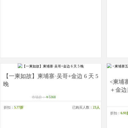
【一柬如故】柬埔寨·吴哥+金边 6 天 5
<柬埔
晚
＋金边
市场价：
￥5368
折扣：
5.77折
已购买人数：
23人
折扣：
6.9