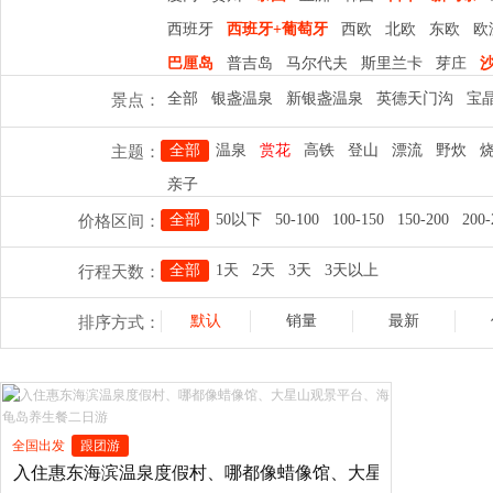
西班牙
西班牙+葡萄牙
西欧
北欧
东欧
欧
巴厘岛
普吉岛
马尔代夫
斯里兰卡
芽庄
全部
银盏温泉
新银盏温泉
英德天门沟
宝
景点：
珠海长隆海洋王国
广州长隆欢乐世界
长隆野
全部
温泉
赏花
高铁
登山
漂流
野炊
主题：
流溪河国家森林公园
鼓浪屿
曾厝垵
凤凰古
亲子
全部
50以下
50-100
100-150
150-200
200-
价格区间：
全部
1天
2天
3天
3天以上
行程天数：
默认
销量
最新
排序方式：
全国出发
跟团游
入住惠东海滨温泉度假村、哪都像蜡像馆、大星山观景平台、