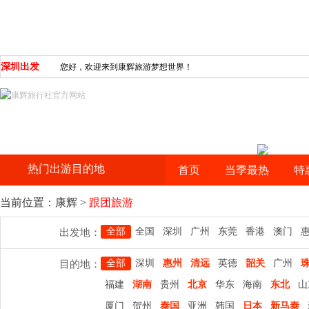
深圳出发
您好，欢迎来到康辉旅游梦想世界！
热门出游目的地
首页
当季最热
特
当前位置：
康辉
>
跟团旅游
全部
全国
深圳
广州
东莞
香港
澳门
出发地：
全部
深圳
惠州
清远
英德
韶关
广州
目的地：
福建
湖南
贵州
北京
华东
海南
东北
山
厦门
贺州
泰国
亚洲
韩国
日本
新马泰