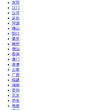
东莞
江门
云浮
从化
河源
佛山
阳江
肇庆
梅州
潮汕
香港
澳门
港澳
云南
广西
福建
湖南
贵州
北京
华东
海南