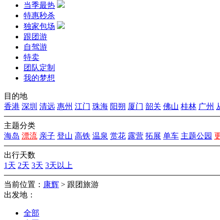
当季最热
特惠秒杀
独家包场
跟团游
自驾游
特卖
团队定制
我的梦想
目的地
香港
深圳
清远
惠州
江门
珠海
阳朔
厦门
韶关
佛山
桂林
广州
主题分类
海岛
漂流
亲子
登山
高铁
温泉
赏花
露营
拓展
单车
主题公园
出行天数
1天
2天
3天
3天以上
当前位置：
康辉
>
跟团旅游
出发地：
全部