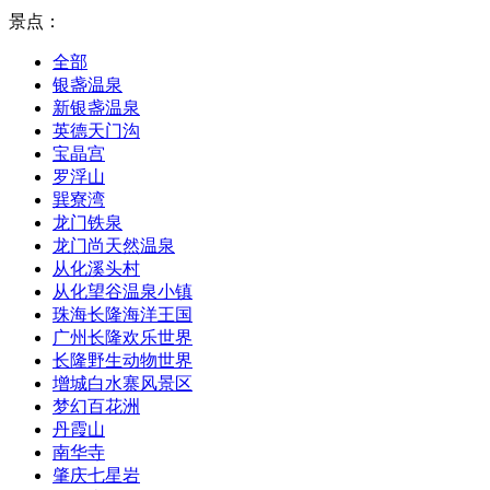
景点：
全部
银盏温泉
新银盏温泉
英德天门沟
宝晶宫
罗浮山
巽寮湾
龙门铁泉
龙门尚天然温泉
从化溪头村
从化望谷温泉小镇
珠海长隆海洋王国
广州长隆欢乐世界
长隆野生动物世界
增城白水寨风景区
梦幻百花洲
丹霞山
南华寺
肇庆七星岩