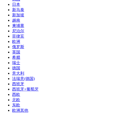
日本
新马泰
新加坡
越南
柬埔寨
尼泊尔
菲律宾
欧洲
俄罗斯
英国
希腊
瑞士
德国
意大利
法瑞意(德国)
西班牙
西班牙+葡萄牙
西欧
北欧
东欧
欧洲其他