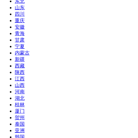
东北
山东
四川
重庆
安徽
青海
甘肃
宁夏
内蒙古
新疆
西藏
陕西
江西
山西
河南
湖北
桂林
厦门
贺州
泰国
亚洲
韩国