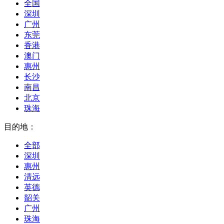
全国
深圳
广州
东莞
香港
澳门
惠州
长沙
南昌
北京
珠海
目的地：
全部
深圳
惠州
清远
英德
韶关
广州
珠海