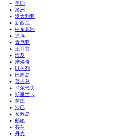
美国
澳洲
澳大利亚
新西兰
中东非洲
迪拜
肯尼亚
土耳其
埃及
摩洛哥
以色列
巴厘岛
普吉岛
马尔代夫
斯里兰卡
芽庄
沙巴
长滩岛
邮轮
芬兰
丹麦