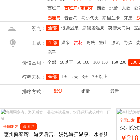
西班牙
西班牙+葡萄牙
西欧
北欧
东欧
欧
巴厘岛
普吉岛
马尔代夫
斯里兰卡
芽庄
全部
银盏温泉
新银盏温泉
英德天门沟
宝
景点：
珠海长隆海洋王国
广州长隆欢乐世界
长隆野
全部
温泉
赏花
高铁
登山
漂流
野炊
主题：
流溪河国家森林公园
鼓浪屿
曾厝垵
凤凰古
亲子
全部
50以下
50-100
100-150
150-200
200-
价格区间：
全部
1天
2天
3天
3天以上
行程天数：
默认
销量
最新
排序方式：
全国出发
全国出发
跟团游
深圳滨海
惠州巽寮湾、游天后宫、浸泡海滨温泉、水晶弹野战或射箭一
￥218