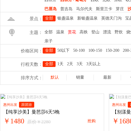
巴厘岛
普吉岛
马尔代夫
斯里兰卡
芽庄
全部
银盏温泉
新银盏温泉
英德天门沟
宝
景点：
珠海长隆海洋王国
广州长隆欢乐世界
长隆野
全部
温泉
赏花
高铁
登山
漂流
野炊
烧
主题：
流溪河国家森林公园
鼓浪屿
曾厝垵
凤凰古
亲子
全部
50以下
50-100
100-150
150-200
200-
价格区间：
全部
1天
2天
3天
3天以上
行程天数：
默认
销量
最新
排序方式：
惠州出发
跟团游
惠州出发
【纯享沙美】曼芭莎6天5晚
【别漾曼
￥1480
￥168
抢购
原价￥2280