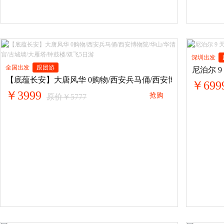
深圳出发
全国出发
跟团游
尼泊尔 
【底蕴长安】大唐风华 0购物/西安兵马俑/西安博物院/华山/华清
￥699
￥3999
抢购
原价￥5777