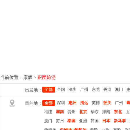
当前位置：
康辉
>
跟团旅游
全部
全国
深圳
广州
东莞
香港
澳门
出发地：
全部
深圳
惠州
清远
英德
韶关
广州
目的地：
福建
湖南
贵州
北京
华东
海南
东北
山
厦门
贺州
泰国
亚洲
韩国
日本
新马泰
西班牙
西班牙+葡萄牙
西欧
北欧
东欧
欧