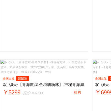
全国出发
跟团游
全国出发
双飞6天·【青海敦煌-金塔胡杨林】-神秘青海湖、天空之镜
双飞6天
￥5299
￥699
抢购
原价￥6799