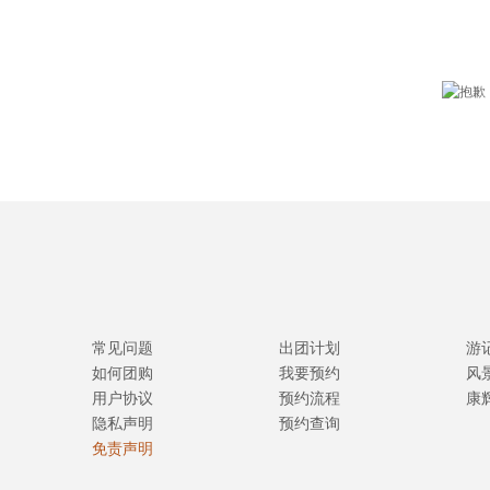
常见问题
出团计划
游
如何团购
我要预约
风
用户协议
预约流程
康
隐私声明
预约查询
免责声明