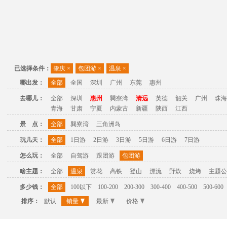
已选择条件：
肇庆
×
包团游
×
温泉
×
哪出发：
全部
全国
深圳
广州
东莞
惠州
去哪儿：
全部
深圳
惠州
巽寮湾
清远
英德
韶关
广州
珠海
青海
甘肃
宁夏
内蒙古
新疆
陕西
江西
景 点：
全部
巽寮湾
三角洲岛
玩几天：
全部
1日游
2日游
3日游
5日游
6日游
7日游
怎么玩：
全部
自驾游
跟团游
包团游
啥主题：
全部
温泉
赏花
高铁
登山
漂流
野炊
烧烤
主题公
多少钱：
全部
100以下
100-200
200-300
300-400
400-500
500-600
排序：
默认
销量
最新
价格