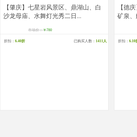
【肇庆】七星岩风景区、鼎湖山、白
【德庆
沙龙母庙、水舞灯光秀二日...
矿泉、
市场价：
￥780
折扣：
6.40折
已购买人数：
1411人
折扣：
6.1