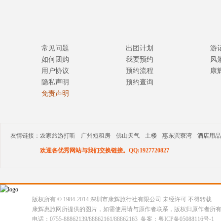
常见问题
出团计划
游
如何团购
我要预约
风
用户协议
预约流程
康
隐私声明
预约查询
免责声明
友情链接：
农家旅游打听
广州短租房
佛山天气
土楼
惠东巽寮湾
酒店用品
欢迎各优秀网站与我们交换链接。QQ:1927720827
版权所有 © 1984-2014 深圳市康辉旅行社有限公司 未经许可 不得转载
康辉惠旅网所提供的图片，如需使用请与原作者联系，版权归原作者所
电话：0755-88862139/88862161/88862163 备案：粤ICP备05088116号-1