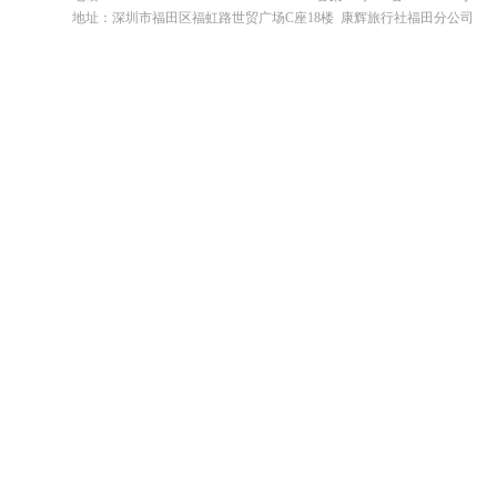
地址：深圳市福田区福虹路世贸广场C座18楼 康辉旅行社福田分公司