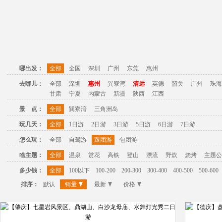
哪出发：
全部
全国
深圳
广州
东莞
惠州
去哪儿：
全部
深圳
惠州
巽寮湾
清远
英德
韶关
广州
珠海
甘肃
宁夏
内蒙古
新疆
陕西
江西
景 点：
全部
巽寮湾
三角洲岛
玩几天：
全部
1日游
2日游
3日游
5日游
6日游
7日游
怎么玩：
全部
自驾游
跟团游
包团游
啥主题：
全部
温泉
赏花
高铁
登山
漂流
野炊
烧烤
主题公
多少钱：
全部
100以下
100-200
200-300
300-400
400-500
500-600
排序：
默认
销量
最新
价格