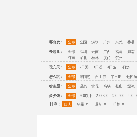
哪出发：
全部
全国
深圳
广州
东莞
香港
去哪儿：
全部
深圳
云南
广西
福建
湖南
河南
湖北
桂林
厦门
贺州
玩几天：
全部
2日游
3日游
4日游
5日游
怎么玩：
全部
跟团游
自由行
半自助
包团
啥主题：
全部
温泉
赏花
高铁
登山
漂流
多少钱：
全部
200以下
200-300
300-400
400-5
排序：
默认
销量
最新
价格