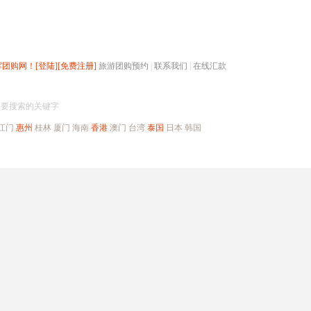
辉团购网！
[登陆]
[免费注册]
旅游团购预约
|
联系我们
|
在线汇款
搜团购
入要搜索的关键字
江门
惠州
桂林
厦门
海南
香港
澳门
台湾
泰国
日本
韩国
出境旅游
自驾游
高端海岛
公司旅游