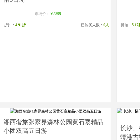
市场价：
￥5899
折扣：
4.91折
已购买人数：
0人
折扣：
5.1
湘西奢旅张家界森林公园黄石寨精品
长沙、
小团双高五日游
靖港古镇