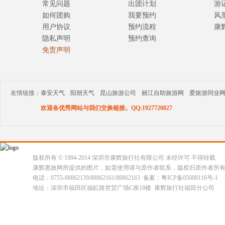
常见问题
出团计划
游
如何团购
我要预约
风
用户协议
预约流程
康
隐私声明
预约查询
免责声明
友情链接：
泰安天气
阳朔天气
昆山旅游公司
丽江自助旅游网
爱旅游同业
欢迎各优秀网站与我们交换链接。QQ:1927720827
版权所有 © 1984-2014 深圳市康辉旅行社有限公司 未经许可 不得转载
康辉惠旅网所提供的图片，如需使用请与原作者联系，版权归原作者所
电话：0755-88862139/88862161/88862163 备案：粤ICP备05088116号-1
地址：深圳市福田区福虹路世贸广场C座18楼 康辉旅行社福田分公司