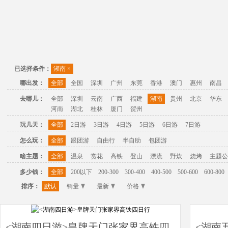
已选择条件：
湖南
×
哪出发：
全部
全国
深圳
广州
东莞
香港
澳门
惠州
南昌
去哪儿：
全部
深圳
云南
广西
福建
湖南
贵州
北京
华东
河南
湖北
桂林
厦门
贺州
玩几天：
全部
2日游
3日游
4日游
5日游
6日游
7日游
怎么玩：
全部
跟团游
自由行
半自助
包团游
啥主题：
全部
温泉
赏花
高铁
登山
漂流
野炊
烧烤
主题公
多少钱：
全部
200以下
200-300
300-400
400-500
500-600
600-800
排序：
默认
销量
最新
价格
<湖南四日游>皇牌天门张家界高铁四
<湖南