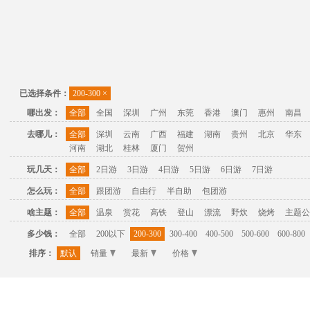
已选择条件：
200-300
×
哪出发：
全部
全国
深圳
广州
东莞
香港
澳门
惠州
南昌
去哪儿：
全部
深圳
云南
广西
福建
湖南
贵州
北京
华东
河南
湖北
桂林
厦门
贺州
玩几天：
全部
2日游
3日游
4日游
5日游
6日游
7日游
怎么玩：
全部
跟团游
自由行
半自助
包团游
啥主题：
全部
温泉
赏花
高铁
登山
漂流
野炊
烧烤
主题公
多少钱：
全部
200以下
200-300
300-400
400-500
500-600
600-800
排序：
默认
销量
最新
价格