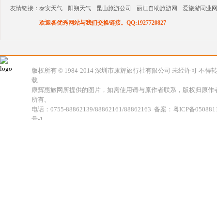
友情链接：
泰安天气
阳朔天气
昆山旅游公司
丽江自助旅游网
爱旅游同业
欢迎各优秀网站与我们交换链接。QQ:1927720827
版权所有 © 1984-2014 深圳市康辉旅行社有限公司 未经许可 不得
载
康辉惠旅网所提供的图片，如需使用请与原作者联系，版权归原作
所有。
电话：0755-88862139/88862161/88862163 备案：粤ICP备050881
号-1
地址：深圳市福田区福虹路世贸广场C座18楼 康辉旅行社福田分公