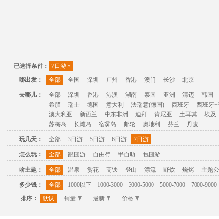
已选择条件：
7日游
×
哪出发：
全部
全国
深圳
广州
香港
澳门
长沙
北京
去哪儿：
全部
深圳
香港
港澳
湖南
泰国
亚洲
清迈
韩国
希腊
瑞士
德国
意大利
法瑞意(德国)
西班牙
西班牙+
澳大利亚
新西兰
中东非洲
迪拜
肯尼亚
土耳其
埃及
苏梅岛
长滩岛
宿雾岛
邮轮
奥地利
芬兰
丹麦
玩几天：
全部
3日游
5日游
6日游
7日游
怎么玩：
全部
跟团游
自由行
半自助
包团游
啥主题：
全部
温泉
赏花
高铁
登山
漂流
野炊
烧烤
主题公
多少钱：
全部
1000以下
1000-3000
3000-5000
5000-7000
7000-9000
排序：
默认
销量
最新
价格