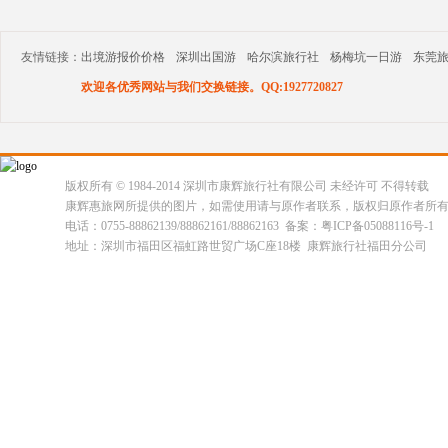
友情链接：
出境游报价价格
深圳出国游
哈尔滨旅行社
杨梅坑一日游
东莞
欢迎各优秀网站与我们交换链接。QQ:1927720827
版权所有 © 1984-2014 深圳市康辉旅行社有限公司 未经许可 不得转载
康辉惠旅网所提供的图片，如需使用请与原作者联系，版权归原作者所
电话：0755-88862139/88862161/88862163 备案：粤ICP备05088116号-1
地址：深圳市福田区福虹路世贸广场C座18楼 康辉旅行社福田分公司