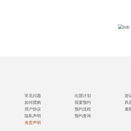
常见问题
出团计划
游
如何团购
我要预约
风
用户协议
预约流程
康
隐私声明
预约查询
免责声明