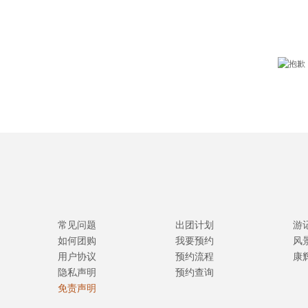
常见问题
出团计划
游
如何团购
我要预约
风
用户协议
预约流程
康
隐私声明
预约查询
免责声明