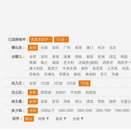
已选择条件：
美国东西岸
×
7日游
×
哪出发：
全部
全国
深圳
广州
香港
澳门
长沙
北京
去哪儿：
全部
深圳
香港
港澳
湖南
泰国
亚洲
清迈
韩国
希腊
瑞士
德国
意大利
法瑞意(德国)
西班牙
西班牙+
澳大利亚
新西兰
中东非洲
迪拜
肯尼亚
土耳其
埃及
苏梅岛
长滩岛
宿雾岛
邮轮
奥地利
芬兰
丹麦
玩几天：
全部
3日游
5日游
6日游
7日游
怎么玩：
全部
跟团游
自由行
半自助
包团游
啥主题：
全部
温泉
赏花
高铁
登山
漂流
野炊
烧烤
主题公
多少钱：
全部
1000以下
1000-3000
3000-5000
5000-7000
7000-9000
排序：
默认
销量
最新
价格