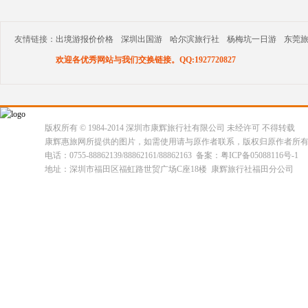
友情链接：
出境游报价价格
深圳出国游
哈尔滨旅行社
杨梅坑一日游
东莞
欢迎各优秀网站与我们交换链接。QQ:1927720827
版权所有 © 1984-2014 深圳市康辉旅行社有限公司 未经许可 不得转载
康辉惠旅网所提供的图片，如需使用请与原作者联系，版权归原作者所
电话：0755-88862139/88862161/88862163 备案：粤ICP备05088116号-1
地址：深圳市福田区福虹路世贸广场C座18楼 康辉旅行社福田分公司