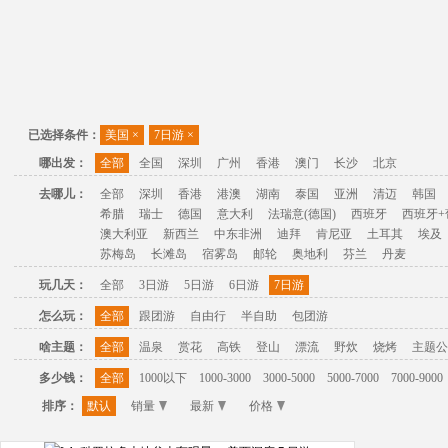
已选择条件：
美国
×
7日游
×
哪出发：
全部
全国
深圳
广州
香港
澳门
长沙
北京
去哪儿：
全部
深圳
香港
港澳
湖南
泰国
亚洲
清迈
韩国
希腊
瑞士
德国
意大利
法瑞意(德国)
西班牙
西班牙+
澳大利亚
新西兰
中东非洲
迪拜
肯尼亚
土耳其
埃及
苏梅岛
长滩岛
宿雾岛
邮轮
奥地利
芬兰
丹麦
玩几天：
全部
3日游
5日游
6日游
7日游
怎么玩：
全部
跟团游
自由行
半自助
包团游
啥主题：
全部
温泉
赏花
高铁
登山
漂流
野炊
烧烤
主题公
多少钱：
全部
1000以下
1000-3000
3000-5000
5000-7000
7000-9000
排序：
默认
销量
最新
价格