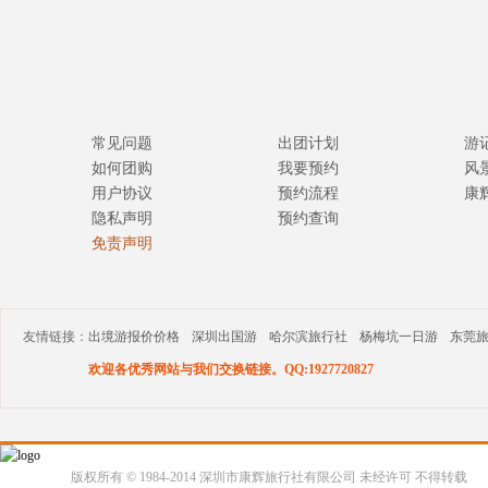
常见问题
出团计划
游
如何团购
我要预约
风
用户协议
预约流程
康
隐私声明
预约查询
免责声明
友情链接：
出境游报价价格
深圳出国游
哈尔滨旅行社
杨梅坑一日游
东莞
欢迎各优秀网站与我们交换链接。QQ:1927720827
版权所有 © 1984-2014 深圳市康辉旅行社有限公司 未经许可 不得转载