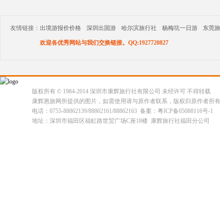
友情链接：
出境游报价价格
深圳出国游
哈尔滨旅行社
杨梅坑一日游
东莞
欢迎各优秀网站与我们交换链接。QQ:1927720827
版权所有 © 1984-2014 深圳市康辉旅行社有限公司 未经许可 不得转载
康辉惠旅网所提供的图片，如需使用请与原作者联系，版权归原作者所
电话：0755-88862139/88862161/88862163 备案：粤ICP备05088116号-1
地址：深圳市福田区福虹路世贸广场C座18楼 康辉旅行社福田分公司