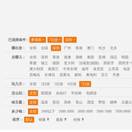
已选择条件：
柬埔寨
×
7日游
×
深圳
×
哪出发：
全部
全国
深圳
广州
香港
澳门
长沙
北京
去哪儿：
全部
深圳
香港
港澳
湖南
泰国
亚洲
清迈
韩国
希腊
瑞士
德国
意大利
法瑞意(德国)
西班牙
西班牙+
澳大利亚
新西兰
中东非洲
迪拜
肯尼亚
土耳其
埃及
苏梅岛
长滩岛
宿雾岛
邮轮
奥地利
芬兰
丹麦
玩几天：
全部
3日游
5日游
6日游
7日游
怎么玩：
全部
跟团游
自由行
半自助
包团游
啥主题：
全部
温泉
赏花
高铁
登山
漂流
野炊
烧烤
主题公
多少钱：
全部
1000以下
1000-3000
3000-5000
5000-7000
7000-9000
排序：
默认
销量
最新
价格