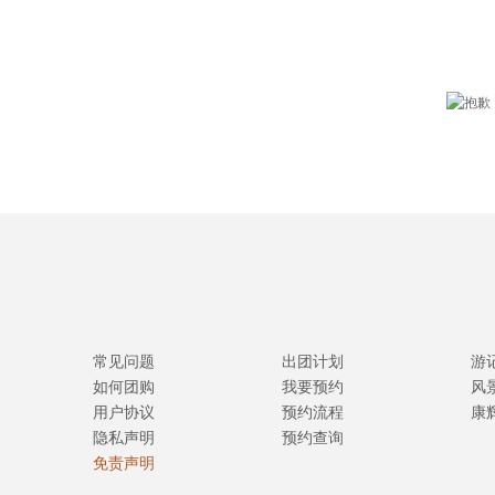
常见问题
出团计划
游
如何团购
我要预约
风
用户协议
预约流程
康
隐私声明
预约查询
免责声明