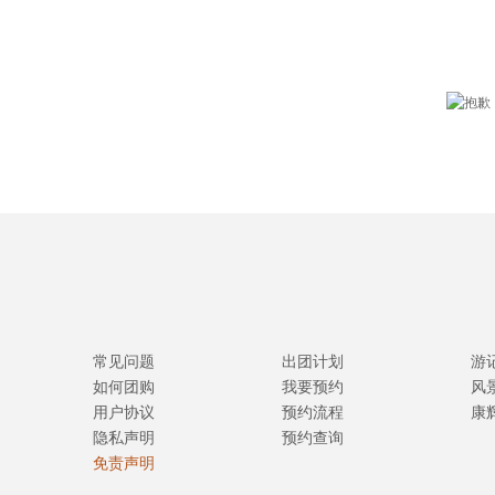
常见问题
出团计划
游
如何团购
我要预约
风
用户协议
预约流程
康
隐私声明
预约查询
免责声明