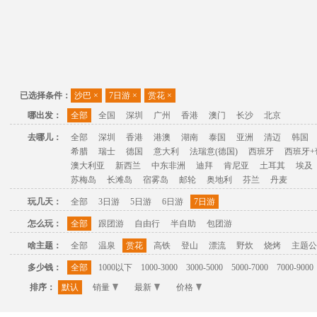
已选择条件：
沙巴
×
7日游
×
赏花
×
哪出发：
全部
全国
深圳
广州
香港
澳门
长沙
北京
去哪儿：
全部
深圳
香港
港澳
湖南
泰国
亚洲
清迈
韩国
希腊
瑞士
德国
意大利
法瑞意(德国)
西班牙
西班牙+
澳大利亚
新西兰
中东非洲
迪拜
肯尼亚
土耳其
埃及
苏梅岛
长滩岛
宿雾岛
邮轮
奥地利
芬兰
丹麦
玩几天：
全部
3日游
5日游
6日游
7日游
怎么玩：
全部
跟团游
自由行
半自助
包团游
啥主题：
全部
温泉
赏花
高铁
登山
漂流
野炊
烧烤
主题公
多少钱：
全部
1000以下
1000-3000
3000-5000
5000-7000
7000-9000
排序：
默认
销量
最新
价格