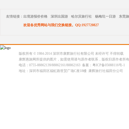
友情链接：
出境游报价价格
深圳出国游
哈尔滨旅行社
杨梅坑一日游
东莞
欢迎各优秀网站与我们交换链接。QQ:1927720827
版权所有 © 1984-2014 深圳市康辉旅行社有限公司 未经许可 不得转载
康辉惠旅网所提供的图片，如需使用请与原作者联系，版权归原作者所
电话：0755-88862139/88862161/88862163 备案：粤ICP备05088116号-1
地址：深圳市福田区福虹路世贸广场C座18楼 康辉旅行社福田分公司