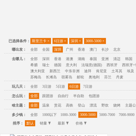
已选择条件：
斯里兰卡
×
6日游
×
深圳
×
3000-5000
×
哪出发：
全部
全国
深圳
广州
香港
澳门
长沙
北京
去哪儿：
全部
深圳
香港
港澳
湖南
泰国
亚洲
清迈
韩国
希腊
瑞士
德国
意大利
法瑞意(德国)
西班牙
西班牙+
澳大利亚
新西兰
中东非洲
迪拜
肯尼亚
土耳其
埃及
苏梅岛
长滩岛
宿雾岛
邮轮
奥地利
芬兰
丹麦
玩几天：
全部
3日游
5日游
6日游
7日游
怎么玩：
全部
跟团游
自由行
半自助
包团游
啥主题：
全部
温泉
赏花
高铁
登山
漂流
野炊
烧烤
主题公
多少钱：
全部
1000以下
1000-3000
3000-5000
5000-7000
7000-9000
排序：
默认
销量
最新
价格