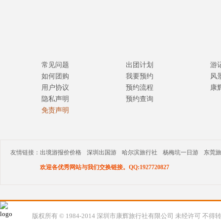
常见问题
出团计划
游
如何团购
我要预约
风
用户协议
预约流程
康
隐私声明
预约查询
免责声明
友情链接：
出境游报价价格
深圳出国游
哈尔滨旅行社
杨梅坑一日游
东莞
欢迎各优秀网站与我们交换链接。QQ:1927720827
版权所有 © 1984-2014 深圳市康辉旅行社有限公司 未经许可 不得