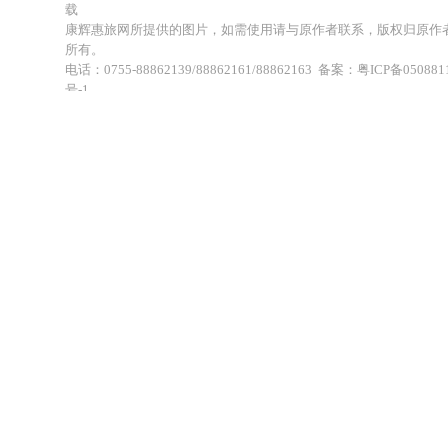
载
康辉惠旅网所提供的图片，如需使用请与原作者联系，版权归原作
所有。
电话：0755-88862139/88862161/88862163 备案：粤ICP备050881
号-1
地址：深圳市福田区福虹路世贸广场C座18楼 康辉旅行社福田分公