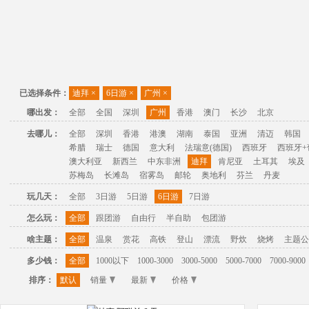
已选择条件：
迪拜
×
6日游
×
广州
×
哪出发：
全部
全国
深圳
广州
香港
澳门
长沙
北京
去哪儿：
全部
深圳
香港
港澳
湖南
泰国
亚洲
清迈
韩国
希腊
瑞士
德国
意大利
法瑞意(德国)
西班牙
西班牙+
澳大利亚
新西兰
中东非洲
迪拜
肯尼亚
土耳其
埃及
苏梅岛
长滩岛
宿雾岛
邮轮
奥地利
芬兰
丹麦
玩几天：
全部
3日游
5日游
6日游
7日游
怎么玩：
全部
跟团游
自由行
半自助
包团游
啥主题：
全部
温泉
赏花
高铁
登山
漂流
野炊
烧烤
主题公
多少钱：
全部
1000以下
1000-3000
3000-5000
5000-7000
7000-9000
排序：
默认
销量
最新
价格