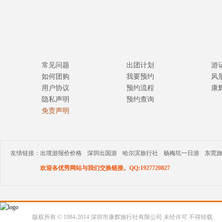
常见问题
出团计划
游
如何团购
我要预约
风
用户协议
预约流程
康
隐私声明
预约查询
免责声明
友情链接：
出境游报价价格
深圳出国游
哈尔滨旅行社
杨梅坑一日游
东莞
欢迎各优秀网站与我们交换链接。QQ:1927720827
版权所有 © 1984-2014 深圳市康辉旅行社有限公司 未经许可 不得转载