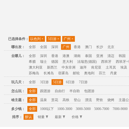
已选择条件：
以色列
×
5日游
×
广州
×
哪出发：
全部
全国
深圳
广州
香港
澳门
长沙
北京
去哪儿：
全部
深圳
香港
港澳
湖南
泰国
亚洲
清迈
韩国
希腊
瑞士
德国
意大利
法瑞意(德国)
西班牙
西班牙+
澳大利亚
新西兰
中东非洲
迪拜
肯尼亚
土耳其
埃及
苏梅岛
长滩岛
宿雾岛
邮轮
奥地利
芬兰
丹麦
玩几天：
全部
3日游
5日游
6日游
7日游
怎么玩：
全部
跟团游
自由行
半自助
包团游
啥主题：
全部
温泉
赏花
高铁
登山
漂流
野炊
烧烤
主题公
多少钱：
全部
1000以下
1000-3000
3000-5000
5000-7000
7000-9000
排序：
默认
销量
最新
价格