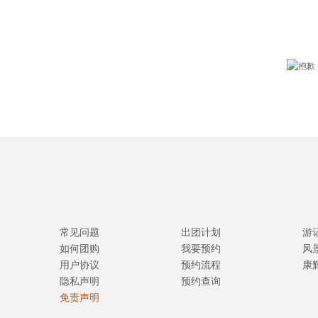
常见问题
出团计划
游
如何团购
我要预约
风
用户协议
预约流程
康
隐私声明
预约查询
免责声明