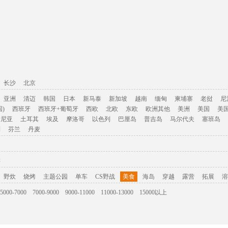
长沙
北京
亚洲
清迈
韩国
日本
新马泰
新加坡
越南
缅甸
柬埔寨
老挝
尼
)
西班牙
西班牙+葡萄牙
西欧
北欧
东欧
欧洲其他
美洲
美国
美
肯尼亚
土耳其
埃及
摩洛哥
以色列
巴厘岛
普吉岛
马尔代夫
塞班岛
利
芬兰
丹麦
游
野炊
烧烤
主题公园
单车
CS野战
美食
海岛
穿越
露营
拓展
溶
5000-7000
7000-9000
9000-11000
11000-13000
15000以上