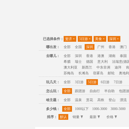
已选择条件：
斐济
×
5日游
×
美食
×
深圳
×
哪出发：
全部
全国
深圳
广州
香港
澳门
去哪儿：
全部
深圳
香港
港澳
湖南
泰国
希腊
瑞士
德国
意大利
法瑞意(德国
澳大利亚
新西兰
中东非洲
迪拜
苏梅岛
长滩岛
宿雾岛
邮轮
奥地
玩几天：
全部
3日游
5日游
6日游
7日游
怎么玩：
全部
跟团游
自由行
半自助
包团
啥主题：
全部
温泉
赏花
高铁
登山
漂流
多少钱：
全部
1000以下
1000-3000
3000-5000
排序：
默认
销量
最新
价格