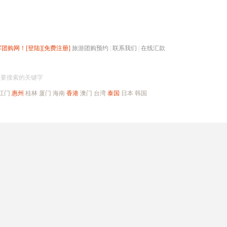
辉团购网！
[登陆]
[免费注册]
旅游团购预约
|
联系我们
|
在线汇款
搜团购
入要搜索的关键字
江门
惠州
桂林
厦门
海南
香港
澳门
台湾
泰国
日本
韩国
出境旅游
自驾游
高端海岛
公司旅游