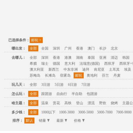
已选择条件：
邮轮
×
哪出发：
全部
全国
深圳
广州
香港
澳门
长沙
北京
去哪儿：
全部
深圳
香港
港澳
湖南
泰国
亚洲
清迈
韩国
希腊
瑞士
德国
意大利
法瑞意(德国)
西班牙
西班牙+
澳大利亚
新西兰
中东非洲
迪拜
肯尼亚
土耳其
埃及
苏梅岛
长滩岛
宿雾岛
邮轮
奥地利
芬兰
丹麦
玩几天：
全部
3日游
5日游
6日游
7日游
怎么玩：
全部
跟团游
自由行
半自助
包团游
啥主题：
全部
温泉
赏花
高铁
登山
漂流
野炊
烧烤
主题公
多少钱：
全部
1000以下
1000-3000
3000-5000
5000-7000
7000-9000
排序：
默认
销量
最新
价格