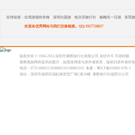
友情链接：
出境游报价价格
深圳出国游
哈尔滨旅行社
杨梅坑一日游
东莞
欢迎各优秀网站与我们交换链接。QQ:1927720827
版权所有 © 1984-2014 深圳市康辉旅行社有限公司 未经许可 不得转载
康辉惠旅网所提供的图片，如需使用请与原作者联系，版权归原作者所
电话：0755-88862139/88862161/88862163 备案：粤ICP备05088116号-1
地址：深圳市福田区福虹路世贸广场C座18楼 康辉旅行社福田分公司