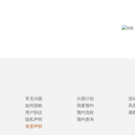
常见问题
出团计划
游
如何团购
我要预约
风
用户协议
预约流程
康
隐私声明
预约查询
免责声明