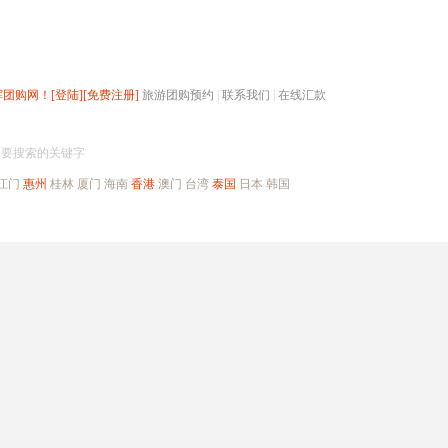
辉团购网！
[登陆]
[免费注册]
旅游团购预约
|
联系我们
|
在线汇款
搜团购
入要搜索的关键字
江门
惠州
桂林
厦门
海南
香港
澳门
台湾
泰国
日本
韩国
出境旅游
自驾游
高端海岛
公司旅游