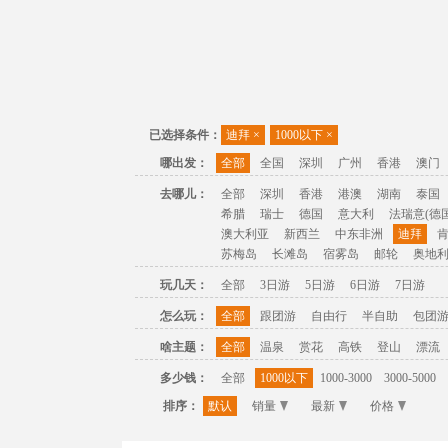
已选择条件：
迪拜
×
1000以下
×
哪出发：
全部
全国
深圳
广州
香港
澳门
去哪儿：
全部
深圳
香港
港澳
湖南
泰国
希腊
瑞士
德国
意大利
法瑞意(德国
澳大利亚
新西兰
中东非洲
迪拜
苏梅岛
长滩岛
宿雾岛
邮轮
奥地
玩几天：
全部
3日游
5日游
6日游
7日游
怎么玩：
全部
跟团游
自由行
半自助
包团
啥主题：
全部
温泉
赏花
高铁
登山
漂流
多少钱：
全部
1000以下
1000-3000
3000-5000
排序：
默认
销量
最新
价格