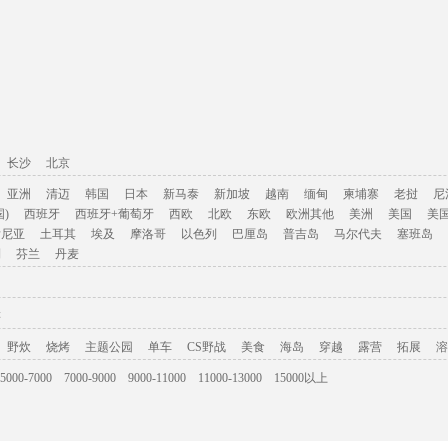
长沙
北京
亚洲
清迈
韩国
日本
新马泰
新加坡
越南
缅甸
柬埔寨
老挝
尼
)
西班牙
西班牙+葡萄牙
西欧
北欧
东欧
欧洲其他
美洲
美国
美
肯尼亚
土耳其
埃及
摩洛哥
以色列
巴厘岛
普吉岛
马尔代夫
塞班岛
利
芬兰
丹麦
游
野炊
烧烤
主题公园
单车
CS野战
美食
海岛
穿越
露营
拓展
溶
5000-7000
7000-9000
9000-11000
11000-13000
15000以上