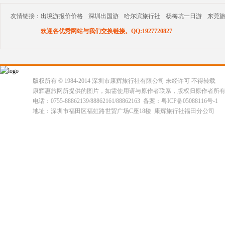
友情链接：
出境游报价价格
深圳出国游
哈尔滨旅行社
杨梅坑一日游
东莞
欢迎各优秀网站与我们交换链接。QQ:1927720827
版权所有 © 1984-2014 深圳市康辉旅行社有限公司 未经许可 不得转载
康辉惠旅网所提供的图片，如需使用请与原作者联系，版权归原作者所
电话：0755-88862139/88862161/88862163 备案：粤ICP备05088116号-1
地址：深圳市福田区福虹路世贸广场C座18楼 康辉旅行社福田分公司