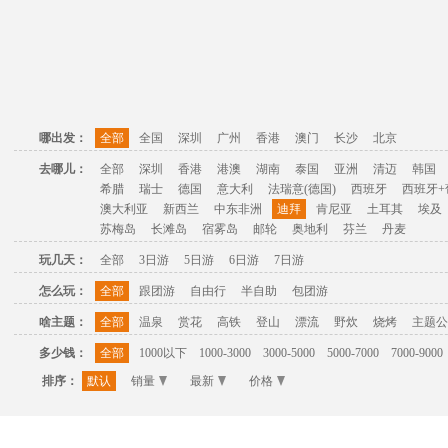
哪出发：
全部
全国
深圳
广州
香港
澳门
长沙
北京
去哪儿：
全部
深圳
香港
港澳
湖南
泰国
亚洲
清迈
韩国
希腊
瑞士
德国
意大利
法瑞意(德国)
西班牙
西班牙+
澳大利亚
新西兰
中东非洲
迪拜
肯尼亚
土耳其
埃及
苏梅岛
长滩岛
宿雾岛
邮轮
奥地利
芬兰
丹麦
玩几天：
全部
3日游
5日游
6日游
7日游
怎么玩：
全部
跟团游
自由行
半自助
包团游
啥主题：
全部
温泉
赏花
高铁
登山
漂流
野炊
烧烤
主题公
多少钱：
全部
1000以下
1000-3000
3000-5000
5000-7000
7000-9000
排序：
默认
销量
最新
价格