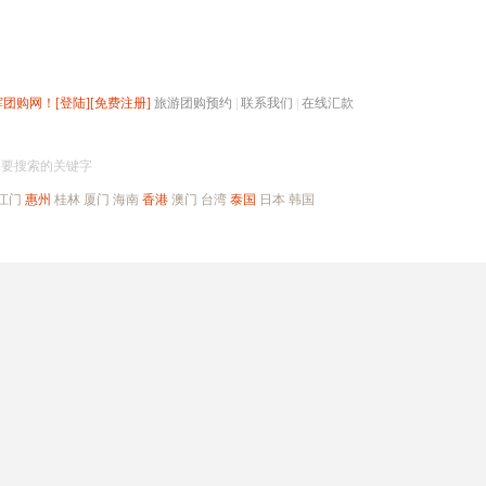
辉团购网！
[登陆]
[免费注册]
旅游团购预约
|
联系我们
|
在线汇款
搜团购
入要搜索的关键字
江门
惠州
桂林
厦门
海南
香港
澳门
台湾
泰国
日本
韩国
出境旅游
自驾游
高端海岛
公司旅游