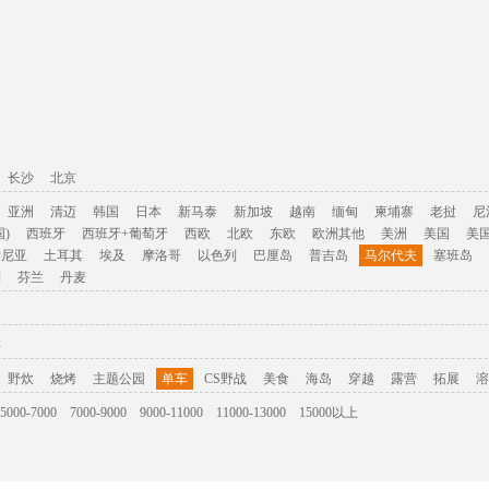
长沙
北京
亚洲
清迈
韩国
日本
新马泰
新加坡
越南
缅甸
柬埔寨
老挝
尼
)
西班牙
西班牙+葡萄牙
西欧
北欧
东欧
欧洲其他
美洲
美国
美
肯尼亚
土耳其
埃及
摩洛哥
以色列
巴厘岛
普吉岛
马尔代夫
塞班岛
利
芬兰
丹麦
游
野炊
烧烤
主题公园
单车
CS野战
美食
海岛
穿越
露营
拓展
溶
5000-7000
7000-9000
9000-11000
11000-13000
15000以上