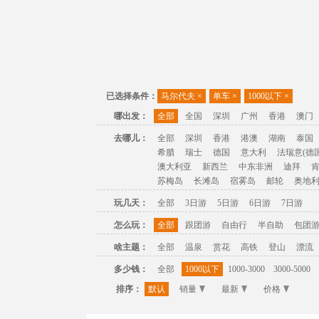
已选择条件：
马尔代夫
×
单车
×
1000以下
×
哪出发：
全部
全国
深圳
广州
香港
澳门
去哪儿：
全部
深圳
香港
港澳
湖南
泰国
希腊
瑞士
德国
意大利
法瑞意(德国
澳大利亚
新西兰
中东非洲
迪拜
苏梅岛
长滩岛
宿雾岛
邮轮
奥地
玩几天：
全部
3日游
5日游
6日游
7日游
怎么玩：
全部
跟团游
自由行
半自助
包团
啥主题：
全部
温泉
赏花
高铁
登山
漂流
多少钱：
全部
1000以下
1000-3000
3000-5000
排序：
默认
销量
最新
价格