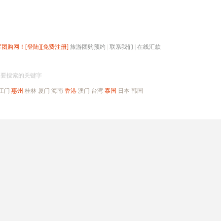
辉团购网！
[登陆]
[免费注册]
旅游团购预约
|
联系我们
|
在线汇款
搜团购
入要搜索的关键字
江门
惠州
桂林
厦门
海南
香港
澳门
台湾
泰国
日本
韩国
出境旅游
自驾游
高端海岛
公司旅游