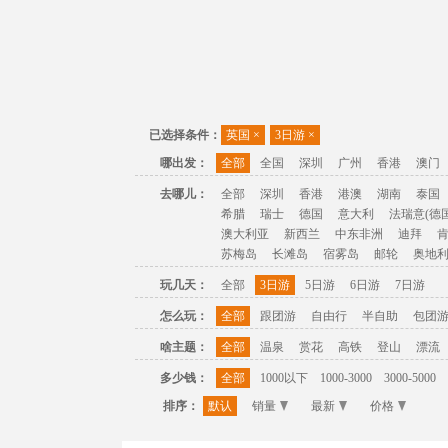
已选择条件：
英国
×
3日游
×
哪出发：
全部
全国
深圳
广州
香港
澳门
去哪儿：
全部
深圳
香港
港澳
湖南
泰国
希腊
瑞士
德国
意大利
法瑞意(德国
澳大利亚
新西兰
中东非洲
迪拜
苏梅岛
长滩岛
宿雾岛
邮轮
奥地
玩几天：
全部
3日游
5日游
6日游
7日游
怎么玩：
全部
跟团游
自由行
半自助
包团
啥主题：
全部
温泉
赏花
高铁
登山
漂流
多少钱：
全部
1000以下
1000-3000
3000-5000
排序：
默认
销量
最新
价格