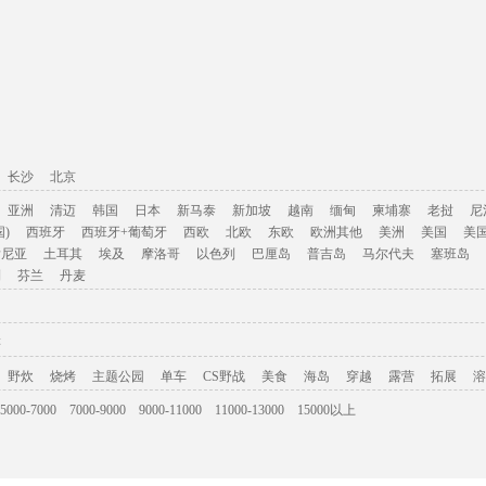
长沙
北京
亚洲
清迈
韩国
日本
新马泰
新加坡
越南
缅甸
柬埔寨
老挝
尼
)
西班牙
西班牙+葡萄牙
西欧
北欧
东欧
欧洲其他
美洲
美国
美
肯尼亚
土耳其
埃及
摩洛哥
以色列
巴厘岛
普吉岛
马尔代夫
塞班岛
利
芬兰
丹麦
游
野炊
烧烤
主题公园
单车
CS野战
美食
海岛
穿越
露营
拓展
溶
5000-7000
7000-9000
9000-11000
11000-13000
15000以上