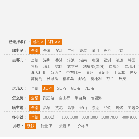
已选择条件：
老挝
×
3日游
×
哪出发：
全部
全国
深圳
广州
香港
澳门
长沙
北京
去哪儿：
全部
深圳
香港
港澳
湖南
泰国
亚洲
清迈
韩国
希腊
瑞士
德国
意大利
法瑞意(德国)
西班牙
西班牙+
澳大利亚
新西兰
中东非洲
迪拜
肯尼亚
土耳其
埃及
苏梅岛
长滩岛
宿雾岛
邮轮
奥地利
芬兰
丹麦
玩几天：
全部
3日游
5日游
6日游
7日游
怎么玩：
全部
跟团游
自由行
半自助
包团游
啥主题：
全部
温泉
赏花
高铁
登山
漂流
野炊
烧烤
主题公
多少钱：
全部
1000以下
1000-3000
3000-5000
5000-7000
7000-9000
排序：
默认
销量
最新
价格