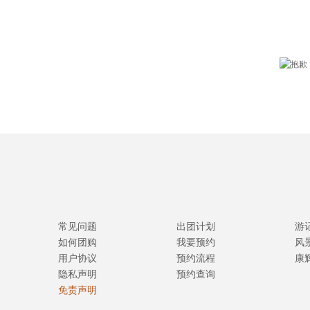
常见问题
出团计划
游
如何团购
我要预约
风
用户协议
预约流程
康
隐私声明
预约查询
免责声明