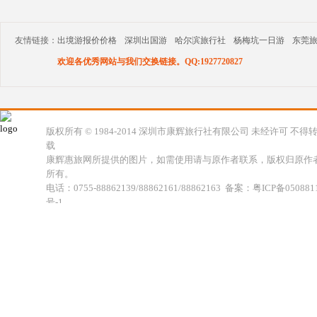
友情链接：
出境游报价价格
深圳出国游
哈尔滨旅行社
杨梅坑一日游
东莞
欢迎各优秀网站与我们交换链接。QQ:1927720827
版权所有 © 1984-2014 深圳市康辉旅行社有限公司 未经许可 不得
载
康辉惠旅网所提供的图片，如需使用请与原作者联系，版权归原作
所有。
电话：0755-88862139/88862161/88862163 备案：粤ICP备050881
号-1
地址：深圳市福田区福虹路世贸广场C座18楼 康辉旅行社福田分公