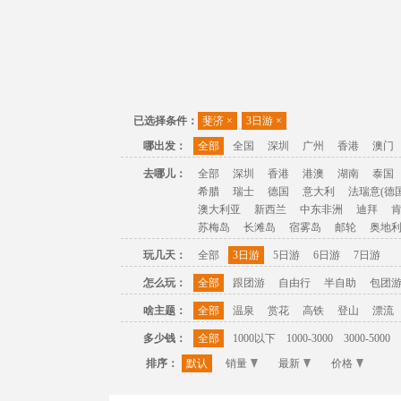
已选择条件：
斐济
×
3日游
×
哪出发：
全部
全国
深圳
广州
香港
澳门
去哪儿：
全部
深圳
香港
港澳
湖南
泰国
希腊
瑞士
德国
意大利
法瑞意(德国
澳大利亚
新西兰
中东非洲
迪拜
苏梅岛
长滩岛
宿雾岛
邮轮
奥地
玩几天：
全部
3日游
5日游
6日游
7日游
怎么玩：
全部
跟团游
自由行
半自助
包团
啥主题：
全部
温泉
赏花
高铁
登山
漂流
多少钱：
全部
1000以下
1000-3000
3000-5000
排序：
默认
销量
最新
价格