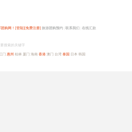
辉团购网！
[登陆]
[免费注册]
旅游团购预约
|
联系我们
|
在线汇款
搜团购
入要搜索的关键字
江门
惠州
桂林
厦门
海南
香港
澳门
台湾
泰国
日本
韩国
出境旅游
自驾游
高端海岛
公司旅游