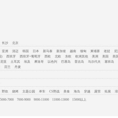
长沙
北京
亚洲
清迈
韩国
日本
新马泰
新加坡
越南
缅甸
柬埔寨
老挝
尼
)
西班牙
西班牙+葡萄牙
西欧
北欧
东欧
欧洲其他
美洲
美国
美
肯尼亚
土耳其
埃及
摩洛哥
以色列
巴厘岛
普吉岛
马尔代夫
塞班岛
利
芬兰
丹麦
游
野炊
烧烤
主题公园
单车
CS野战
美食
海岛
穿越
露营
拓展
溶
5000-7000
7000-9000
9000-11000
11000-13000
15000以上