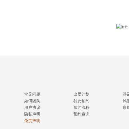
常见问题
出团计划
游
如何团购
我要预约
风
用户协议
预约流程
康
隐私声明
预约查询
免责声明