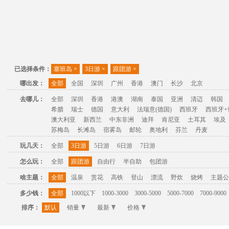
已选择条件：
塞班岛
×
3日游
×
跟团游
×
哪出发：
全部
全国
深圳
广州
香港
澳门
长沙
北京
去哪儿：
全部
深圳
香港
港澳
湖南
泰国
亚洲
清迈
韩国
希腊
瑞士
德国
意大利
法瑞意(德国)
西班牙
西班牙+
澳大利亚
新西兰
中东非洲
迪拜
肯尼亚
土耳其
埃及
苏梅岛
长滩岛
宿雾岛
邮轮
奥地利
芬兰
丹麦
玩几天：
全部
3日游
5日游
6日游
7日游
怎么玩：
全部
跟团游
自由行
半自助
包团游
啥主题：
全部
温泉
赏花
高铁
登山
漂流
野炊
烧烤
主题公
多少钱：
全部
1000以下
1000-3000
3000-5000
5000-7000
7000-9000
排序：
默认
销量
最新
价格