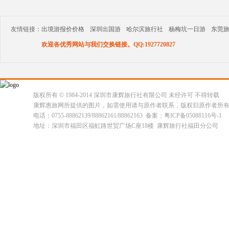
友情链接：
出境游报价价格
深圳出国游
哈尔滨旅行社
杨梅坑一日游
东莞
欢迎各优秀网站与我们交换链接。QQ:1927720827
版权所有 © 1984-2014 深圳市康辉旅行社有限公司 未经许可 不得转载
康辉惠旅网所提供的图片，如需使用请与原作者联系，版权归原作者所
电话：0755-88862139/88862161/88862163 备案：粤ICP备05088116号-1
地址：深圳市福田区福虹路世贸广场C座18楼 康辉旅行社福田分公司