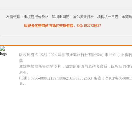
友情链接：
出境游报价价格
深圳出国游
哈尔滨旅行社
杨梅坑一日游
东莞
欢迎各优秀网站与我们交换链接。QQ:1927720827
版权所有 © 1984-2014 深圳市康辉旅行社有限公司 未经许可 不得
载
康辉惠旅网所提供的图片，如需使用请与原作者联系，版权归原作
所有。
电话：0755-88862139/88862161/88862163 备案：粤ICP备050881
号-1
地址：深圳市福田区福虹路世贸广场C座18楼 康辉旅行社福田分公