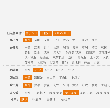
已选择条件：
塞班岛
×
3日游
×
3000-5000
×
哪出发：
全部
全国
深圳
广州
香港
澳门
长沙
北京
去哪儿：
全部
深圳
香港
港澳
湖南
泰国
亚洲
清迈
韩国
希腊
瑞士
德国
意大利
法瑞意(德国)
西班牙
西班牙+
澳大利亚
新西兰
中东非洲
迪拜
肯尼亚
土耳其
埃及
苏梅岛
长滩岛
宿雾岛
邮轮
奥地利
芬兰
丹麦
玩几天：
全部
3日游
5日游
6日游
7日游
怎么玩：
全部
跟团游
自由行
半自助
包团游
啥主题：
全部
温泉
赏花
高铁
登山
漂流
野炊
烧烤
主题公
多少钱：
全部
1000以下
1000-3000
3000-5000
5000-7000
7000-9000
排序：
默认
销量
最新
价格