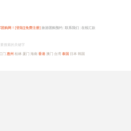
辉团购网！
[登陆]
[免费注册]
旅游团购预约
|
联系我们
|
在线汇款
搜团购
入要搜索的关键字
江门
惠州
桂林
厦门
海南
香港
澳门
台湾
泰国
日本
韩国
出境旅游
自驾游
高端海岛
公司旅游