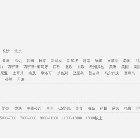
长沙
北京
亚洲
清迈
韩国
日本
新马泰
新加坡
越南
缅甸
柬埔寨
老挝
尼
)
西班牙
西班牙+葡萄牙
西欧
北欧
东欧
欧洲其他
美洲
美国
美
肯尼亚
土耳其
埃及
摩洛哥
以色列
巴厘岛
普吉岛
马尔代夫
塞班岛
利
芬兰
丹麦
游
野炊
烧烤
主题公园
单车
CS野战
美食
海岛
穿越
露营
拓展
溶
5000-7000
7000-9000
9000-11000
11000-13000
15000以上