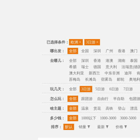
已选择条件：
欧洲
×
3日游
×
哪出发：
全部
全国
深圳
广州
香港
澳门
去哪儿：
全部
深圳
香港
港澳
湖南
泰国
希腊
瑞士
德国
意大利
法瑞意(德国
澳大利亚
新西兰
中东非洲
迪拜
苏梅岛
长滩岛
宿雾岛
邮轮
奥地
玩几天：
全部
3日游
5日游
6日游
7日游
怎么玩：
全部
跟团游
自由行
半自助
包团
啥主题：
全部
温泉
赏花
高铁
登山
漂流
多少钱：
全部
1000以下
1000-3000
3000-5000
排序：
默认
销量
最新
价格