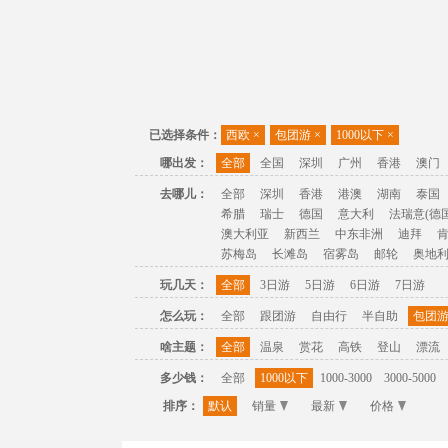
已选择条件：
西欧
×
包团游
×
1000以下
×
哪出发：
全部
全国
深圳
广州
香港
澳门
去哪儿：
全部
深圳
香港
港澳
湖南
泰国
希腊
瑞士
德国
意大利
法瑞意(德国
澳大利亚
新西兰
中东非洲
迪拜
苏梅岛
长滩岛
宿雾岛
邮轮
奥地
玩几天：
全部
3日游
5日游
6日游
7日游
怎么玩：
全部
跟团游
自由行
半自助
包团
啥主题：
全部
温泉
赏花
高铁
登山
漂流
多少钱：
全部
1000以下
1000-3000
3000-5000
排序：
默认
销量
最新
价格