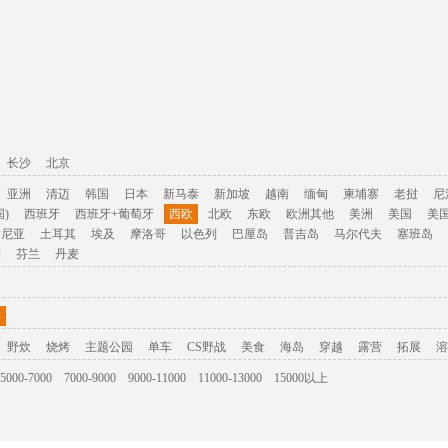
长沙
北京
亚洲
清迈
韩国
日本
新马泰
新加坡
越南
缅甸
柬埔寨
老挝
尼
)
西班牙
西班牙+葡萄牙
西欧
北欧
东欧
欧洲其他
美洲
美国
美
肯尼亚
土耳其
埃及
摩洛哥
以色列
巴厘岛
普吉岛
马尔代夫
塞班岛
利
芬兰
丹麦
游
野炊
烧烤
主题公园
单车
CS野战
美食
海岛
穿越
露营
拓展
溶
5000-7000
7000-9000
9000-11000
11000-13000
15000以上