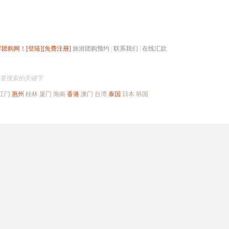
辉团购网！
[登陆]
[免费注册]
旅游团购预约
|
联系我们
|
在线汇款
搜团购
入要搜索的关键字
江门
惠州
桂林
厦门
海南
香港
澳门
台湾
泰国
日本
韩国
出境旅游
自驾游
高端海岛
公司旅游