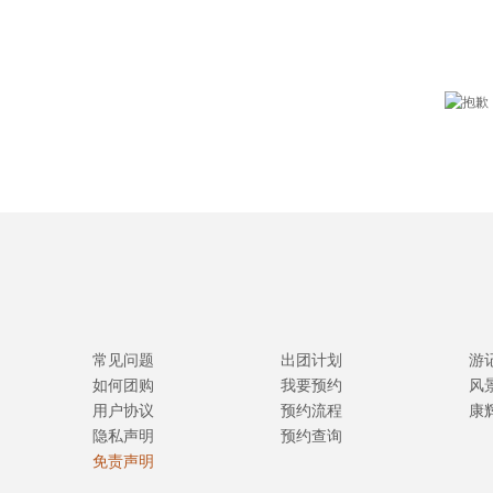
常见问题
出团计划
游
如何团购
我要预约
风
用户协议
预约流程
康
隐私声明
预约查询
免责声明