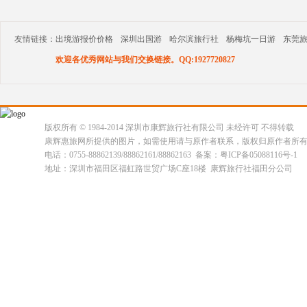
友情链接：
出境游报价价格
深圳出国游
哈尔滨旅行社
杨梅坑一日游
东莞
欢迎各优秀网站与我们交换链接。QQ:1927720827
版权所有 © 1984-2014 深圳市康辉旅行社有限公司 未经许可 不得转载
康辉惠旅网所提供的图片，如需使用请与原作者联系，版权归原作者所
电话：0755-88862139/88862161/88862163 备案：粤ICP备05088116号-1
地址：深圳市福田区福虹路世贸广场C座18楼 康辉旅行社福田分公司