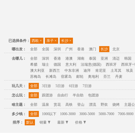
已选择条件：
西欧
×
亲子
×
长沙
×
哪出发：
全部
全国
深圳
广州
香港
澳门
长沙
北京
去哪儿：
全部
深圳
香港
港澳
湖南
泰国
亚洲
清迈
韩国
希腊
瑞士
德国
意大利
法瑞意(德国)
西班牙
西班牙+
澳大利亚
新西兰
中东非洲
迪拜
肯尼亚
土耳其
埃及
苏梅岛
长滩岛
宿雾岛
邮轮
奥地利
芬兰
丹麦
玩几天：
全部
3日游
5日游
6日游
7日游
怎么玩：
全部
跟团游
自由行
半自助
包团游
啥主题：
全部
温泉
赏花
高铁
登山
漂流
野炊
烧烤
主题公
多少钱：
全部
1000以下
1000-3000
3000-5000
5000-7000
7000-9000
排序：
默认
销量
最新
价格